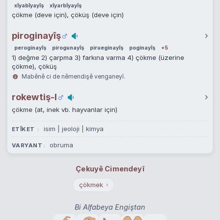
xîyabîyayîş
xîyarbîyayîş
çökme (deve için), çöküş (deve için)
piroginayîş
›
peroginayîş
pirogunayîş
pirueginayîş
poginayîş
+5
1) değme 2) çarpma 3) farkına varma 4) çökme (üzerine
çökme), çöküş
Mabênê ci de nêmendişê venganeyî.
rokewtiş-I
›
çökme (at, inek vb. hayvanlar için)
isim | jeoloji | kimya
ETÎKET
obruma
VARYANT
Çekuyê Cimendeyî
çökmek
›
Bi Alfabeya Engiştan