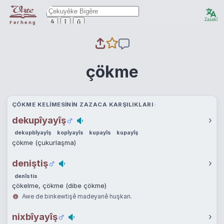
Zazakî
ê
î
û
Ferheng
çökme
ÇÖKME KELIMESININ ZAZACA KARŞILIKLARI
dekupîyayîş
›
dekupbîyayîş
kopîyayîs
kupayîs
kupayîş
çökme (çukurlaşma)
deniştiş
›
denîstis
çökelme, çökme (dibe çökme)
Awe de binkewtişê madeyanê huşkan.
nixbîyayîş
›