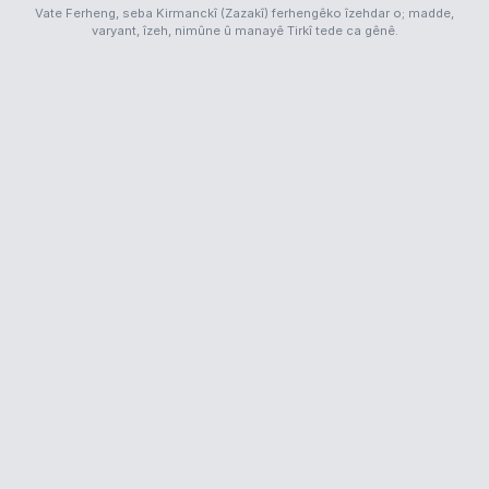
Vate Ferheng, seba Kirmanckî (Zazakî) ferhengêko îzehdar o; madde,
varyant, îzeh, nimûne û manayê Tirkî tede ca gênê.