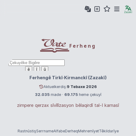
Zazakî
Ferheng
ê
î
û
Ferhengê Tirkî
·
Kirmanckî (Zazakî)
Zazakî
Türkçe
Aktuelkerdiş:
9 Tebaxe 2026
32.035
made ·
69.175
heme çekuyî
zimpere
qerzax
sîvîlîzasyon
bêlaqirdî
tal-I
karnasî
Rastnûstiş
Serrname
Alfabe
Derheq
Mehremîyet
Têkildarîye