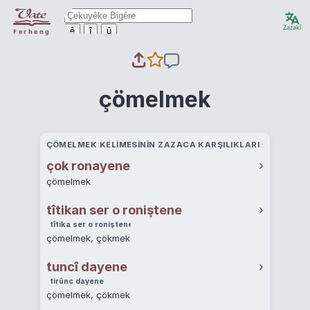
Zazakî
ê
î
û
Ferheng
çömelmek
ÇÖMELMEK KELIMESININ ZAZACA KARŞILIKLARI
çok ronayene
›
çömelmek
tîtikan ser o roniştene
›
tîtika ser o roniştene
çömelmek, çökmek
tuncî dayene
›
tirûnc dayene
çömelmek, çökmek