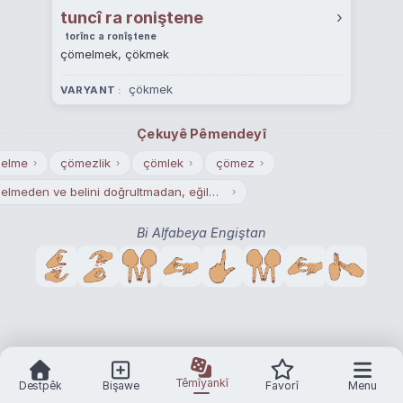
tuncî ra roniştene
›
torînc a ronîştene
çömelmek, çökmek
çökmek
VARYANT
Çekuyê Pêmendeyî
elme
çömezlik
çömlek
çömez
›
›
›
›
çömelmeden ve belini doğrultmadan, eğilmiş durumda ekin biçmekte yarışmak
›
Bi Alfabeya Engiştan
Têmîyankî
Destpêk
Bişawe
Favorî
Menu