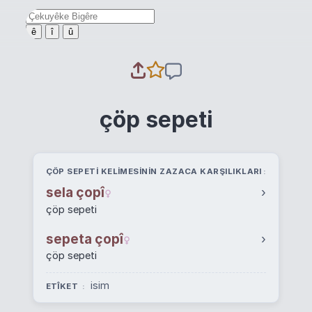
ê
î
û
çöp sepeti
ÇÖP SEPETI KELIMESININ ZAZACA KARŞILIKLARI
sela çopî
›
çöp sepeti
sepeta çopî
›
çöp sepeti
isim
ETÎKET