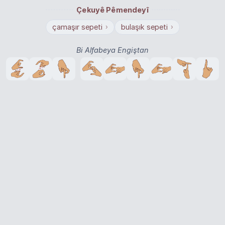
Çekuyê Pêmendeyî
çamaşır sepeti
bulaşık sepeti
›
›
Bi Alfabeya Engiştan