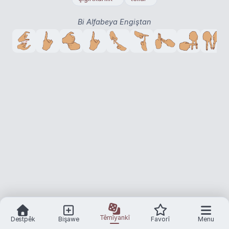
Bi Alfabeya Engiştan
Têmîyankî
Destpêk
Bişawe
Favorî
Menu