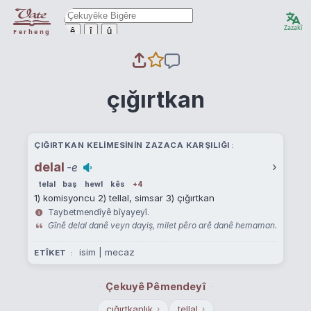
Zazakî
ê
î
û
Ferheng
çığırtkan
ÇIĞIRTKAN KELIMESININ ZAZACA KARŞILIĞI
delal
›
-e
telal
baş
hewl
kês
+4
1) komisyoncu 2) tellal, simsar 3) çığırtkan
Taybetmendîyê bîyayeyî.
Gînê delal danê veyn dayiş, milet pêro arê danê hemaman.
isim | mecaz
ETÎKET
Çekuyê Pêmendeyî
çığırtkanlık
tellal
›
›