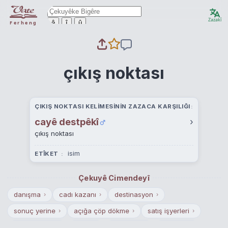
Zazakî
ê
î
û
Ferheng
çıkış noktası
ÇIKIŞ NOKTASI KELIMESININ ZAZACA KARŞILIĞI
cayê destpêkî
›
çıkış noktası
isim
ETÎKET
Çekuyê Cimendeyî
danışma
cadı kazanı
destinasyon
›
›
›
sonuç yerine
açığa çöp dökme
satış işyerleri
›
›
›
silah atış yeri
bağlık
gasilhane
park yeri
›
›
›
›