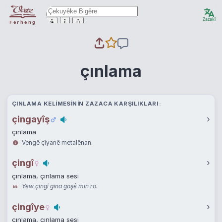
Zazakî
ê
î
û
Ferheng
çınlama
ÇINLAMA KELIMESININ ZAZACA KARŞILIKLARI
çingayîş
›
çınlama
Vengê çîyanê metalênan.
çingî
›
çınlama, çınlama sesi
Yew çingî gina goşê min ro.
çingîye
›
çınlama, çınlama sesi