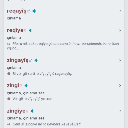
reqayîş
›
çınlama
reqîye
›
çınlama
Ma ra nê, zeke reqîye ginena hewrû; hewr parçelenmîs beno, îson
vişîno...
zingayîş
›
çınlama
Bi vengê xurtî lerzîyayîş û raşanayîş.
zingî
›
çınlama, çınlama sesi
Vengê lerzîyayîşî yo xurt.
zingîye
›
çınlama, çınlama sesi
Cem şî, zingîye nê ro keyberê keyeyê Betî.