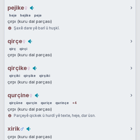
pejike
›
heje
hejike
peje
çırpı (kuru dal parçası)
Şaxê dare yê barî û huşkî.
qirçe
›
qirç
qirçi
çırpı (kuru dal parçası)
qirçike
›
qirçiki
qirşike
qirşiki
çırpı (kuru dal parçası)
qurçine
›
qirçûne
qurçin
quriçe
qurinçe
+4
çırpı (kuru dal parçası)
Parçeyê qickek û hurdî yê texte, heje, dar ûsn.
xirik
›
çırpı (kuru dal parçası)