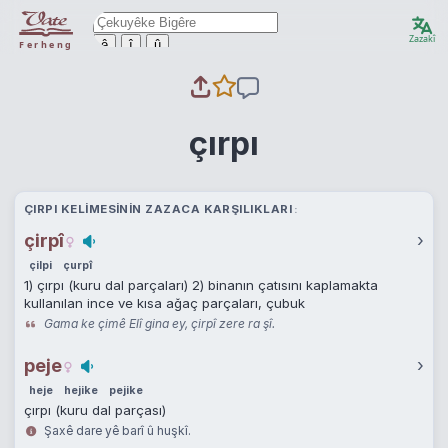
Zazakî
ê
î
û
Ferheng
çırpı
ÇIRPI KELIMESININ ZAZACA KARŞILIKLARI
çirpî
›
çilpi
çurpî
1) çırpı (kuru dal parçaları) 2) binanın çatısını kaplamakta
kullanılan ince ve kısa ağaç parçaları, çubuk
Gama ke çimê Elî gina ey, çirpî zere ra şî.
peje
›
heje
hejike
pejike
çırpı (kuru dal parçası)
Şaxê dare yê barî û huşkî.