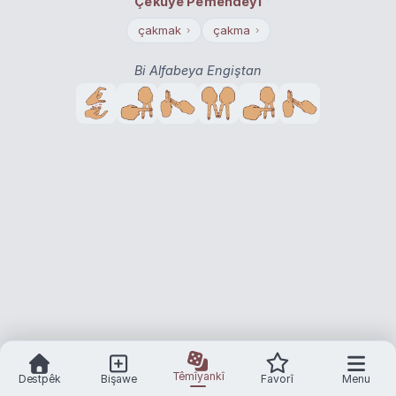
Çekuyê Pêmendeyî
çakmak
çakma
›
›
Bi Alfabeya Engiştan
Têmîyankî
Destpêk
Bişawe
Favorî
Menu