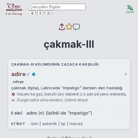
Zazakî
ê
î
û
Ferheng
çakmak-III
ÇAKMAK-III KELIMESININ ZAZACA KARŞILIĞI
adire
›
adirge
çakmak (tıpta), Latincede “impetigo” denilen deri hastalığı
Haceto ke gaz, benzîn ûsn debenê ci û adir pê yeno wekerdiş.
Duzgin adire sima wedaro, Zalimê dinya!
adire (n) (latînkî de “impetigo”)
Ê BÎNÎ
isim | askerlik | tıp | mecaz
ETÎKET