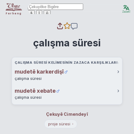
Zazakî
ê
î
û
Ferheng
çalışma süresi
ÇALIŞMA SÜRESI KELIMESININ ZAZACA KARŞILIKLARI
mudetê karkerdişî
›
çalışma süresi
mudetê xebate
›
çalışma süresi
Çekuyê Cimendeyî
proje süresi
›