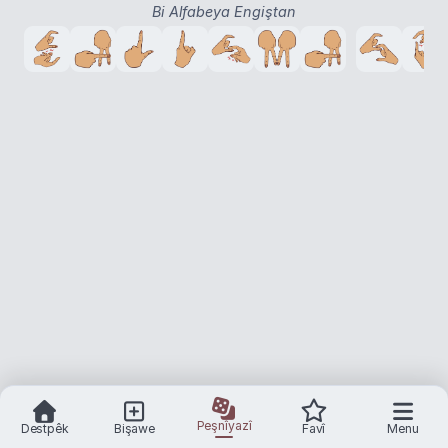
Bi Alfabeya Engiştan
Peşnîyazî
Destpêk
Bişawe
Favî
Menu