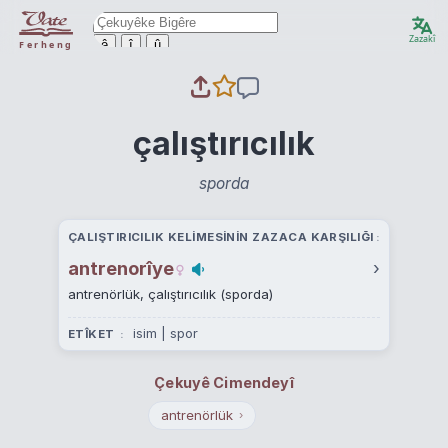
Zazakî
ê
î
û
Ferheng
çalıştırıcılık
sporda
ÇALIŞTIRICILIK KELIMESININ ZAZACA KARŞILIĞI
antrenorîye
›
antrenörlük, çalıştırıcılık (sporda)
isim | spor
ETÎKET
Çekuyê Cimendeyî
antrenörlük
›