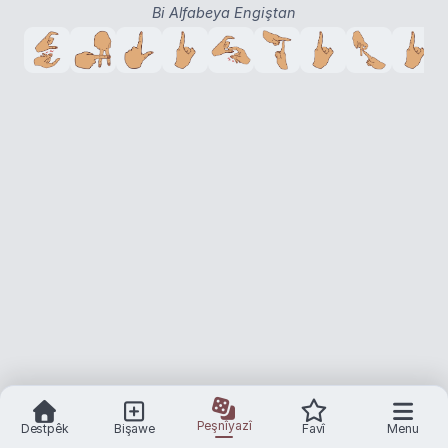
Bi Alfabeya Engiştan
Peşnîyazî
Destpêk
Bişawe
Favî
Menu