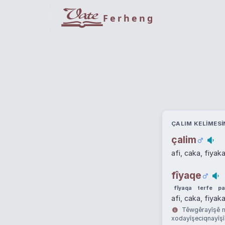
Ferheng
ÇALIM KELIMESI
çalim
afi, caka, fiyak
fîyaqe
fîyaqa
terfe
pa
afi, caka, fiyak
Têwgêrayîşê ne
xodayîşeciqnayîşî