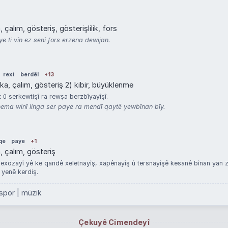
, çalım, gösteriş, gösterişlilik, fors
e ti vîn ez senî fors erzena dewijan.
rext
berdêl
+13
yaka, çalım, gösteriş 2) kibir, büyüklenme
 û serkewtişî ra rewşa berzbîyayîşî.
ma winî linga ser paye ra mendî qaytê yewbînan bîy.
qe
paye
+1
a, çalım, gösteriş
xozayî yê ke qandê xeletnayîş, xapênayîş û tersnayîşê kesanê bînan yan z
 yenê kerdiş.
 spor | müzik
Çekuyê Cimendeyî