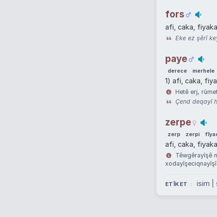
fors
afi, caka, fiyaka
Eke ez şêrî key
paye
derece
merhele
1) afi, caka, fi
Hetê erj, rûmet
Çend deqayî he
zerpe
zerp
zerpi
fîya
afi, caka, fiyak
Têwgêrayîşê ne
xodayîşeciqnayîşî
isim |
ETÎKET