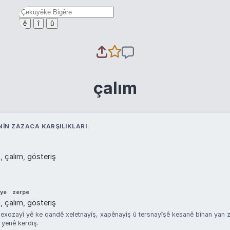
ê
î
û
çalım
NIN ZAZACA KARŞILIKLARI
a, çalım, gösteriş
ye
zerpe
a, çalım, gösteriş
xozayî yê ke qandê xeletnayîş, xapênayîş û tersnayîşê kesanê bînan yan z
 yenê kerdiş.