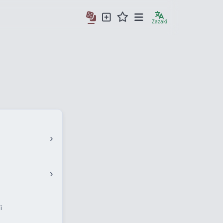
Zazakî
›
›
î