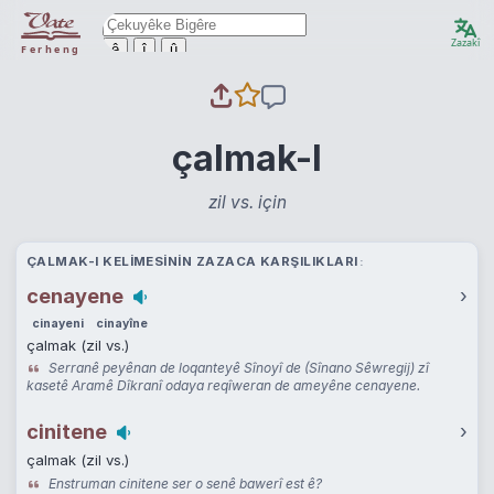
Zazakî
ê
î
û
Ferheng
çalmak-I
zil vs. için
ÇALMAK-I KELIMESININ ZAZACA KARŞILIKLARI
cenayene
›
cinayeni
cinayîne
çalmak (zil vs.)
Serranê peyênan de loqanteyê Sînoyî de (Sînano Sêwregij) zî
kasetê Aramê Dîkranî odaya reqîweran de ameyêne cenayene.
cinitene
›
çalmak (zil vs.)
Enstruman cinitene ser o senê bawerî est ê?