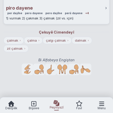
piro dayene
›
per dayîne
pero dayene
pero dayîne
perû dayene
+4
1) vurmak 2) çakmak 3) çalmak (zil vs. için)
Çekuyê Cimendeyî
çalmak
çalma
çalgı çalmak
dalmak
›
›
›
›
zil çalmak
›
Bi Alfabeya Engiştan
Peşnîyazî
Destpêk
Bişawe
Favî
Menu