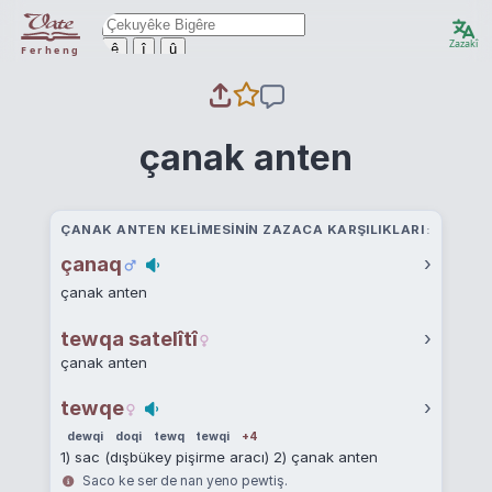
Zazakî
ê
î
û
Ferheng
çanak anten
ÇANAK ANTEN KELIMESININ ZAZACA KARŞILIKLARI
çanaq
›
çanak anten
tewqa satelîtî
›
çanak anten
tewqe
›
dewqi
doqi
tewq
tewqi
+4
1) sac (dışbükey pişirme aracı) 2) çanak anten
Saco ke ser de nan yeno pewtiş.