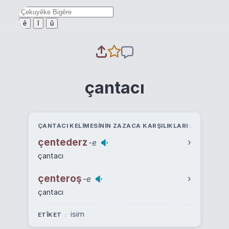
ê
î
û
çantacı
ÇANTACI KELIMESININ ZAZACA KARŞILIKLARI
çentederz
›
-e
çantacı
çenteroş
›
-e
çantacı
isim
ETÎKET