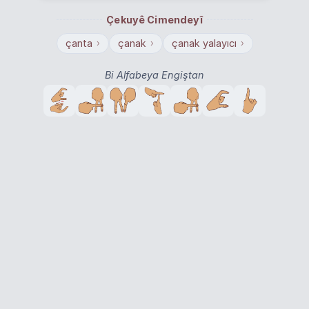
Çekuyê Cimendeyî
çanta
çanak
çanak yalayıcı
›
›
›
Bi Alfabeya Engiştan