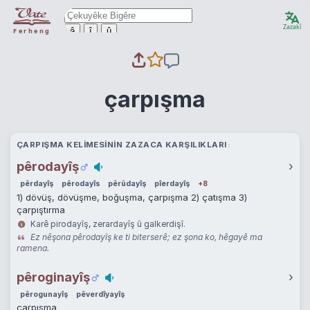
Zazakî
ê
î
û
Ferheng
çarpışma
ÇARPIŞMA KELIMESININ ZAZACA KARŞILIKLARI
pêrodayîş
›
pêrdayîş
pêrodayîs
pêrûdayîş
pîerdayîş
+8
1) dövüş, dövüşme, boğuşma, çarpışma 2) çatışma 3)
çarpıştırma
Karê pirodayîş, zerardayîş û galkerdişî.
Ez nêşona pêrodayîş ke ti biterserê; ez şona ko, hêgayê ma
ramena.
pêroginayîş
›
pêrogunayîş
pêverdîyayîş
çarpışma