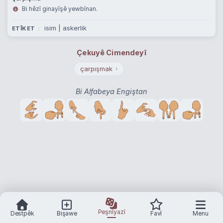
Bi hêzî ginayîşê yewbînan.
isim | askerlik
ETÎKET
Çekuyê Cimendeyî
çarpışmak
›
Bi Alfabeya Engiştan
Peşnîyazî
Destpêk
Bişawe
Favî
Menu