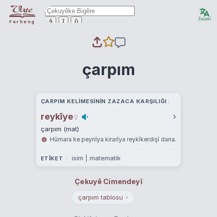
Zazakî
ê
î
û
Ferheng
çarpım
ÇARPIM KELIMESININ ZAZACA KARŞILIĞI
reykîye
›
çarpım (mat)
Hûmara ke peynîya kirarîya reykîkerdişî dana.
isim | matematik
ETÎKET
Çekuyê Cimendeyî
çarpım tablosu
›