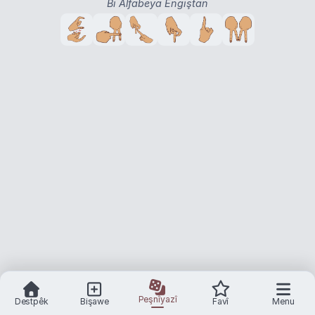
Bi Alfabeya Engiştan
Peşnîyazî
Destpêk
Bişawe
Favî
Menu