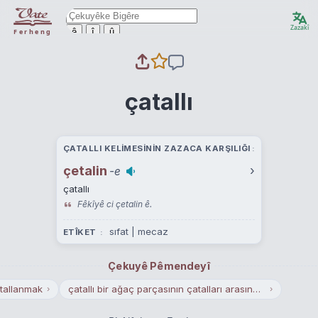
Zazakî
ê
î
û
Ferheng
çatallı
ÇATALLI KELIMESININ ZAZACA KARŞILIĞI
çetalin
›
-e
çatallı
Fêkîyê ci çetalin ê.
sıfat | mecaz
ETÎKET
Çekuyê Pêmendeyî
tallanmak
çatallı bir ağaç parçasının çatalları arasına yerleştirilip omuzda taşınan yük
›
›