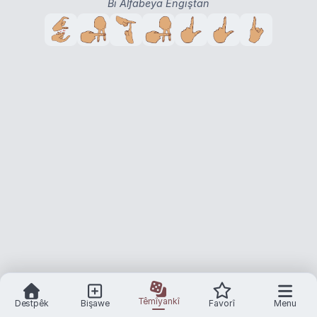
Bi Alfabeya Engiştan
Têmîyankî
Destpêk
Bişawe
Favorî
Menu