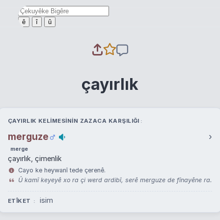
ê
î
û
çayırlık
ÇAYIRLIK KELIMESININ ZAZACA KARŞILIĞI
merguze
›
merge
çayırlık, çimenlik
Cayo ke heywanî tede çerenê.
Û kamî keyeyê xo ra çi werd ardibî, serê merguze de fînayêne ra.
isim
ETÎKET