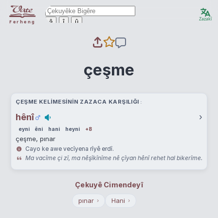
Zazakî
ê
î
û
Ferheng
çeşme
ÇEŞME KELIMESININ ZAZACA KARŞILIĞI
hênî
›
eyni
êni
hani
heyni
+8
çeşme, pınar
Cayo ke awe vecîyena rîyê erdî.
Ma vacîme çi zî, ma nêşîkînîme nê çîyan hênî rehet hal bikerîme.
Çekuyê Cimendeyî
pınar
Hani
›
›