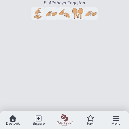
Bi Alfabeya Engiştan
Peşnîyazî
Destpêk
Bişawe
Favî
Menu