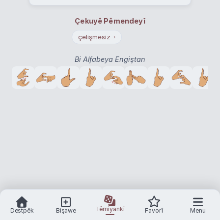
Çekuyê Pêmendeyî
çelişmesiz
›
Bi Alfabeya Engiştan
Têmîyankî
Destpêk
Bişawe
Favorî
Menu