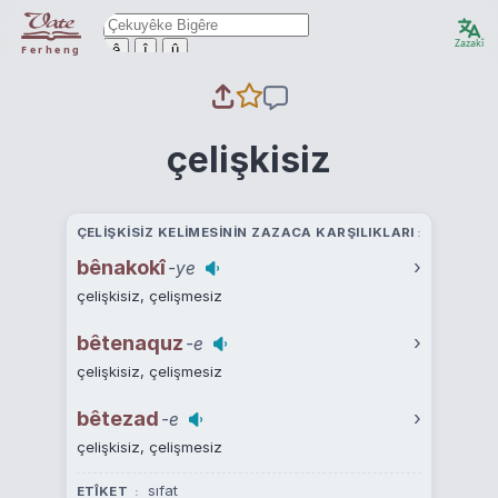
Zazakî
ê
î
û
Ferheng
çelişkisiz
ÇELIŞKISIZ KELIMESININ ZAZACA KARŞILIKLARI
bênakokî
›
-ye
çelişkisiz, çelişmesiz
bêtenaquz
›
-e
çelişkisiz, çelişmesiz
bêtezad
›
-e
çelişkisiz, çelişmesiz
sıfat
ETÎKET