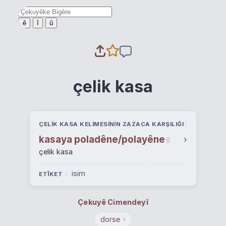
ê
î
û
çelik kasa
ÇELIK KASA KELIMESININ ZAZACA KARŞILIĞI
kasaya poladêne/polayêne
›
çelik kasa
isim
ETÎKET
Çekuyê Cimendeyî
dorse
›