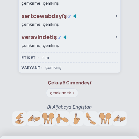
çemkirme, çemkiriş
sertcewabdayîş
›
çemkirme, çemkiriş
veravindetiş
›
çemkirme, çemkiriş
isim
ETÎKET
çemkiriş
VARYANT
Çekuyê Cimendeyî
çemkirmek
›
Bi Alfabeya Engiştan