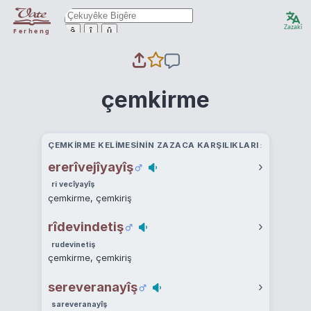
Zazakî
ê
î
û
Ferheng
çemkirme
ÇEMKIRME KELIMESININ ZAZACA KARŞILIKLARI
ererîvejîyayîş
›
ri vecîyayîş
çemkirme, çemkiriş
rîdevindetiş
›
rudevinetiş
çemkirme, çemkiriş
sereveranayîş
›
sareveranayîş