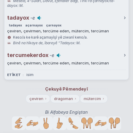
Mesela, 4-Sularî, Davut, Efendiler Bağı, Tirkî ra çarnayox/ta-
dayox: M.
tadayox
›
-e
tadayex
açarnayox
çarnayox
çeviren, çevirmen, tercüme eden, mütercim, tercüman
Keso/a ke karê açarnayîşî yê ziwanî keno/a.
Binê na hîkaye de, îbareyê “Tadayox: M.
tercumekerdox
›
-e
çeviren, çevirmen, tercüme eden, mütercim, tercüman
isim
ETÎKET
Çekuyê Pêmendeyî
çeviren
dragoman
mütercim
›
›
›
Bi Alfabeya Engiştan