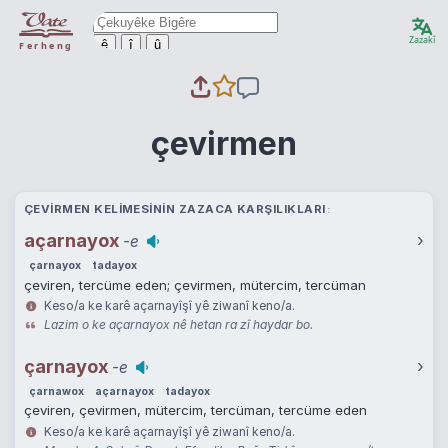
Zazakî
ê
î
û
Ferheng
çevirmen
ÇEVIRMEN KELIMESININ ZAZACA KARŞILIKLARI
açarnayox
›
-e
çarnayox
tadayox
çeviren, tercüme eden; çevirmen, mütercim, tercüman
Keso/a ke karê açarnayîşî yê ziwanî keno/a.
Lazim o ke açarnayox nê hetan ra zî haydar bo.
çarnayox
›
-e
çarnawox
açarnayox
tadayox
çeviren, çevirmen, mütercim, tercüman, tercüme eden
Keso/a ke karê açarnayîşî yê ziwanî keno/a.