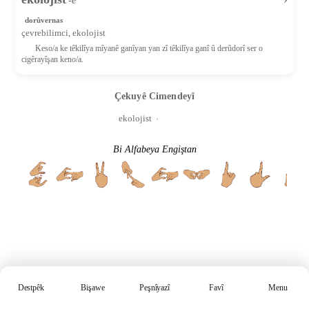
dorûvernas
çevrebilimci, ekolojist
Keso/a ke têkilîya mîyanê ganîyan yan zî têkilîya ganî û derûdorî ser o
cigêrayîşan keno/a.
Çekuyê Cimendeyî
ekolojist
›
Bi Alfabeya Engiştan
Destpêk
Bişawe
Peşnîyazî
Favî
Menu