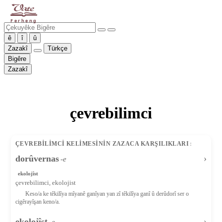
Ferheng
ê
î
û
Zazakî
Türkçe
Bigêre
Zazakî
çevrebilimci
ÇEVREBILIMCI KELIMESININ ZAZACA KARŞILIKLARI
dorûvernas
›
-e
ekolojîst
çevrebilimci, ekolojist
Keso/a ke têkilîya mîyanê ganîyan yan zî têkilîya ganî û derûdorî ser o
cigêrayîşan keno/a.
ekolojîst
›
-e