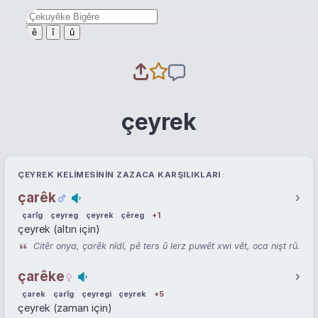
ê
î
û
çeyrek
ÇEYREK KELIMESININ ZAZACA KARŞILIKLARI
çarêk
›
çarîg
çeyreg
çeyrek
çêreg
+1
çeyrek (altın için)
Citêr onya, çarêk nîdî, pê ters û lerz puwêt xwi vêt, oca nişt rû.
çarêke
›
çarek
çarîg
çeyregi
çeyrek
+5
çeyrek (zaman için)