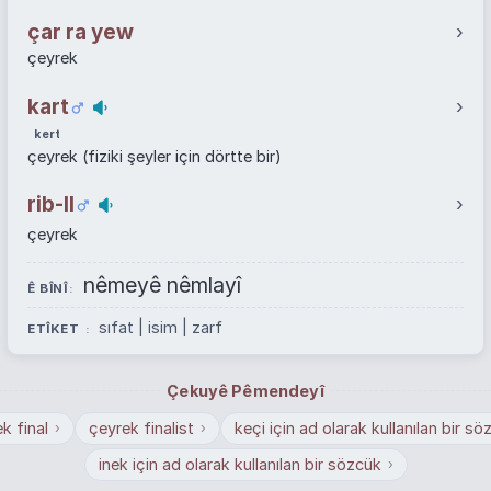
çar ra yew
›
çeyrek
kart
›
kert
çeyrek (fiziki şeyler için dörtte bir)
rib-II
›
çeyrek
nêmeyê nêmlayî
Ê BÎNÎ
sıfat | isim | zarf
ETÎKET
Çekuyê Pêmendeyî
k final
çeyrek finalist
keçi için ad olarak kullanılan bir sö
›
›
inek için ad olarak kullanılan bir sözcük
›