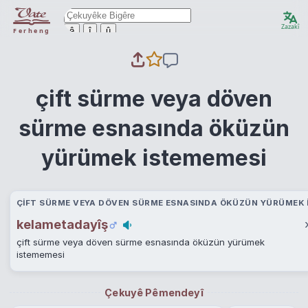
Zazakî
ê
î
û
Ferheng
çift sürme veya döven
sürme esnasında öküzün
yürümek istememesi
ÇIFT SÜRME VEYA DÖVEN SÜRME ESNASINDA ÖKÜZÜN YÜRÜMEK I
kelametadayîş
çift sürme veya döven sürme esnasında öküzün yürümek
istememesi
Çekuyê Pêmendeyî