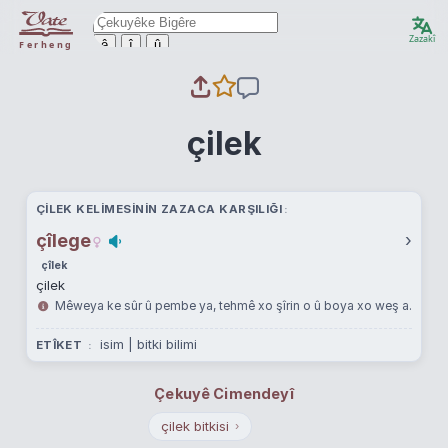
Zazakî
ê
î
û
Ferheng
çilek
ÇILEK KELIMESININ ZAZACA KARŞILIĞI
çîlege
›
çîlek
çilek
Mêweya ke sûr û pembe ya, tehmê xo şîrin o û boya xo weş a.
isim | bitki bilimi
ETÎKET
Çekuyê Cimendeyî
çilek bitkisi
›