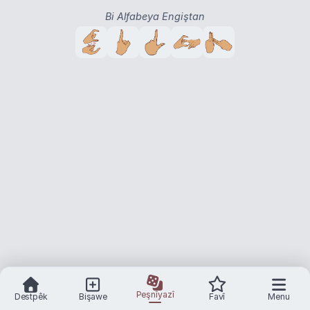
Bi Alfabeya Engiştan
Peşnîyazî
Destpêk
Bişawe
Favî
Menu