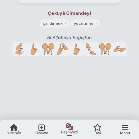
Çekuyê Cimendeyî
çimdirmek
yüzdürme
›
›
Bi Alfabeya Engiştan
Peşnîyazî
Destpêk
Bişawe
Favî
Menu