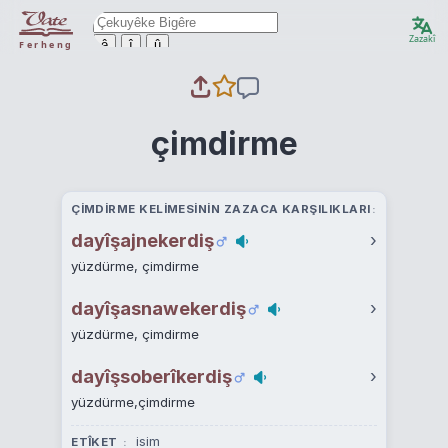
Zazakî
ê
î
û
Ferheng
çimdirme
ÇIMDIRME KELIMESININ ZAZACA KARŞILIKLARI
dayîşajnekerdiş
›
yüzdürme, çimdirme
dayîşasnawekerdiş
›
yüzdürme, çimdirme
dayîşsoberîkerdiş
›
yüzdürme,çimdirme
isim
ETÎKET