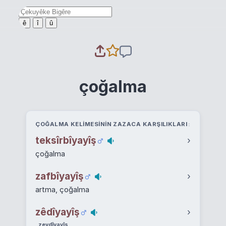
ê
î
û
çoğalma
ÇOĞALMA KELIMESININ ZAZACA KARŞILIKLARI
teksîrbîyayîş
›
çoğalma
zafbîyayîş
›
artma, çoğalma
zêdîyayîş
›
zeydîyayîş