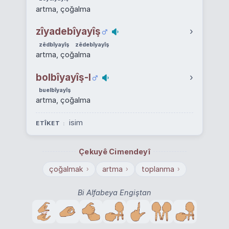
artma, çoğalma
zîyadebîyayîş
›
zêdbîyayîş
zêdebîyayîş
artma, çoğalma
bolbîyayîş-I
›
buelbîyayîş
artma, çoğalma
isim
ETÎKET
Çekuyê Cimendeyî
çoğalmak
artma
toplanma
›
›
›
Bi Alfabeya Engiştan