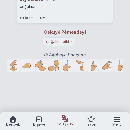
çoğaltıcı
isim
ETÎKET
Çekuyê Pêmendeyî
çoğaltıcı etki
›
Bi Alfabeya Engiştan
Têmîyankî
Destpêk
Bişawe
Favorî
Menu