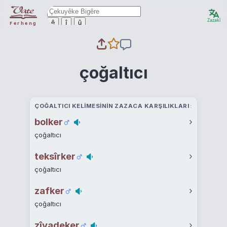
Zazakî
ê
î
û
Ferheng
çoğaltıcı
ÇOĞALTICI KELIMESININ ZAZACA KARŞILIKLARI
bolker
›
çoğaltıcı
teksîrker
›
çoğaltıcı
zafker
›
çoğaltıcı
zîyadeker
›