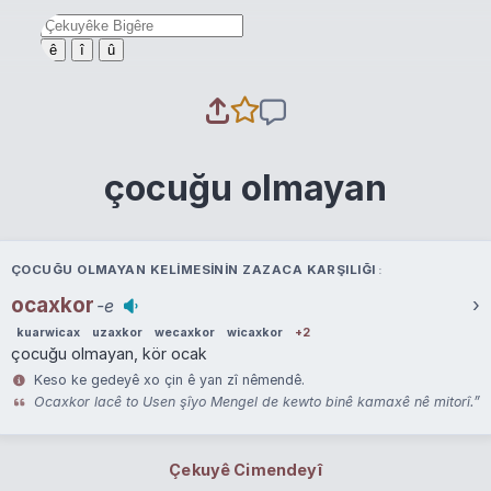
ê
î
û
çocuğu olmayan
ÇOCUĞU OLMAYAN KELIMESININ ZAZACA KARŞILIĞI
ocaxkor
›
-e
kuarwicax
uzaxkor
wecaxkor
wicaxkor
+2
çocuğu olmayan, kör ocak
Keso ke gedeyê xo çin ê yan zî nêmendê.
Ocaxkor lacê to Usen şîyo Mengel de kewto binê kamaxê nê mitorî.”
Çekuyê Cimendeyî