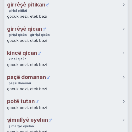
girrêşê pitikan
›
girîşî pitikû
çocuk bezi, etek bezi
girrêşê qican
›
girişî qicûn
girrîşî qicûn
çocuk bezi, etek bezi
kincê qican
›
kincî qicûn
çocuk bezi, etek bezi
paçê domanan
›
paçê domûnû
çocuk bezi, etek bezi
potê tutan
›
çocuk bezi, etek bezi
şimalîyê eyelan
›
şimalîyê eyelon
çocuk bezi, etek bezi