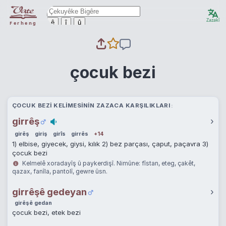
Zazakî
ê
î
û
Ferheng
çocuk bezi
ÇOCUK BEZI KELIMESININ ZAZACA KARŞILIKLARI
girrêş
›
girêş
giriş
girîs
girrês
+14
1) elbise, giyecek, giysi, kılık 2) bez parçası, çaput, paçavra 3)
çocuk bezi
Kelmelê xoradayîş û paykerdişî. Nimûne: fîstan, eteg, çakêt,
qazax, fanîla, pantolî, gewre ûsn.
girrêşê gedeyan
›
girêşê gedan
çocuk bezi, etek bezi