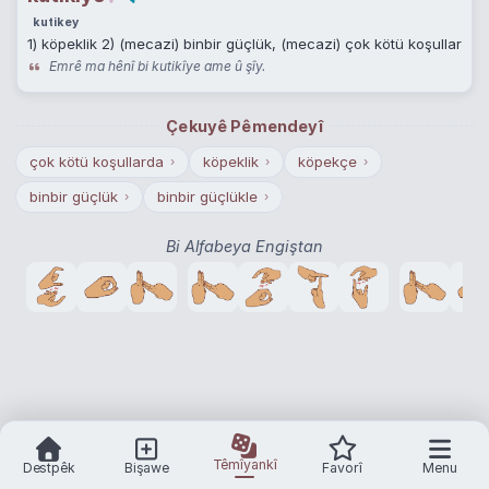
kutikey
1) köpeklik 2) (mecazi) binbir güçlük, (mecazi) çok kötü koşullar
Emrê ma hênî bi kutikîye ame û şîy.
Çekuyê Pêmendeyî
çok kötü koşullarda
köpeklik
köpekçe
›
›
›
binbir güçlük
binbir güçlükle
›
›
Bi Alfabeya Engiştan
Têmîyankî
Destpêk
Bişawe
Favorî
Menu