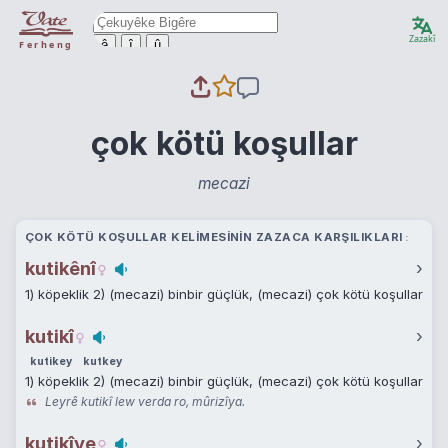
Zazakî
ê
î
û
Ferheng
çok kötü koşullar
mecazi
ÇOK KÖTÜ KOŞULLAR KELIMESININ ZAZACA KARŞILIKLARI
kutikênî
›
1) köpeklik 2) (mecazi) binbir güçlük, (mecazi) çok kötü koşullar
kutikî
›
kutikey
kutkey
1) köpeklik 2) (mecazi) binbir güçlük, (mecazi) çok kötü koşullar
Leyrê kutikî lew verda ro, mûrizîya.
kutikîye
›