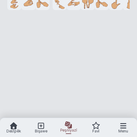
Peşnîyazî
Destpêk
Bişawe
Favî
Menu