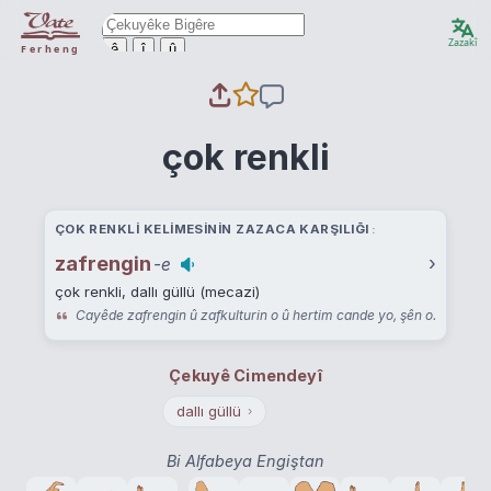
Zazakî
ê
î
û
Ferheng
çok renkli
ÇOK RENKLI KELIMESININ ZAZACA KARŞILIĞI
zafrengin
›
-e
çok renkli, dallı güllü (mecazi)
Cayêde zafrengin û zafkulturin o û hertim cande yo, şên o.
Çekuyê Cimendeyî
dallı güllü
›
Bi Alfabeya Engiştan