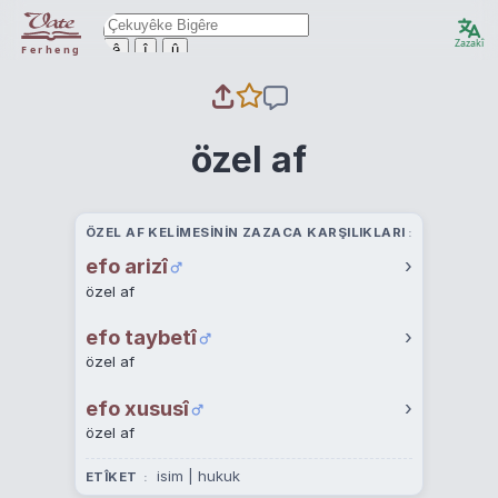
Zazakî
ê
î
û
Ferheng
özel af
ÖZEL AF KELIMESININ ZAZACA KARŞILIKLARI
efo arizî
›
özel af
efo taybetî
›
özel af
efo xususî
›
özel af
isim | hukuk
ETÎKET