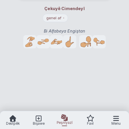
Çekuyê Cimendeyî
genel af
›
Bi Alfabeya Engiştan
Peşnîyazî
Destpêk
Bişawe
Favî
Menu