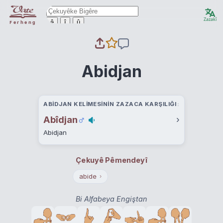
Zazakî
ê
î
û
Ferheng
Abidjan
ABIDJAN KELIMESININ ZAZACA KARŞILIĞI
Abîdjan
›
Abidjan
Çekuyê Pêmendeyî
abide
›
Bi Alfabeya Engiştan