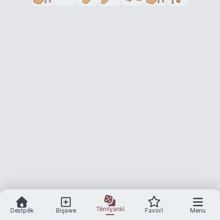
Têmîyankî
Destpêk
Bişawe
Favorî
Menu