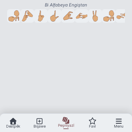
Bi Alfabeya Engiştan
Peşnîyazî
Destpêk
Bişawe
Favî
Menu