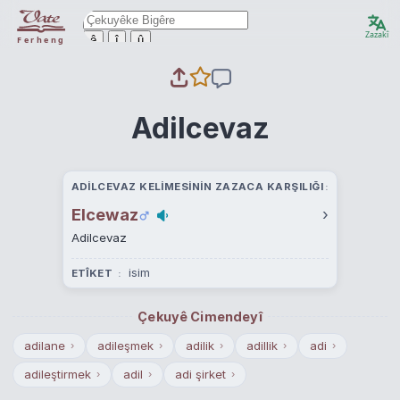
Zazakî
ê
î
û
Ferheng
Adilcevaz
ADILCEVAZ KELIMESININ ZAZACA KARŞILIĞI
Elcewaz
›
Adilcevaz
isim
ETÎKET
Çekuyê Cimendeyî
adilane
adileşmek
adilik
adillik
adi
›
›
›
›
›
adileştirmek
adil
adi şirket
›
›
›