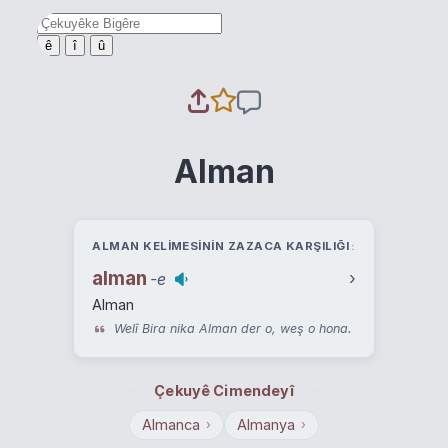
ê
î
û
Alman
ALMAN KELIMESININ ZAZACA KARŞILIĞI
alman
›
-e
Alman
Welî Bira nika Alman der o, weş o hona.
Çekuyê Cimendeyî
Almanca
Almanya
›
›