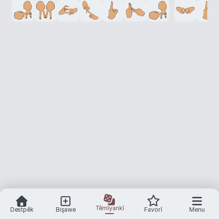
Têmîyankî
Destpêk
Bişawe
Favorî
Menu