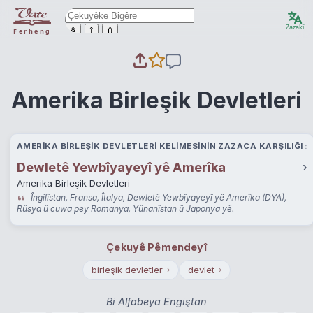
Zazakî
ê
î
û
Ferheng
Amerika Birleşik Devletleri
AMERIKA BIRLEŞIK DEVLETLERI KELIMESININ ZAZACA KARŞILIĞI
Dewletê Yewbîyayeyî yê Amerîka
›
Amerika Birleşik Devletleri
Îngilîstan, Fransa, Îtalya, Dewletê Yewbîyayeyî yê Amerîka (DYA),
Rûsya û cuwa pey Romanya, Yûnanîstan û Japonya yê.
Çekuyê Pêmendeyî
birleşik devletler
devlet
›
›
Bi Alfabeya Engiştan