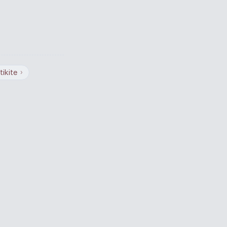
tikite
›