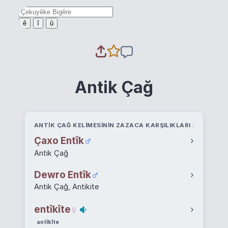
ê
î
û
Antik Çağ
ANTIK ÇAĞ KELIMESININ ZAZACA KARŞILIKLARI
Çaxo Entîk
›
Antik Çağ
Dewro Entîk
›
Antik Çağ, Antikite
entîkîte
›
antîkîte