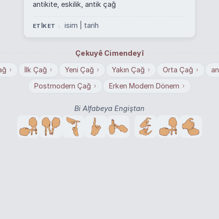
antikite, eskilik, antik çağ
isim | tarih
ETÎKET
Çekuyê Cimendeyî
çağ
İlk Çağ
Yeni Çağ
Yakın Çağ
Orta Çağ
an
›
›
›
›
›
Postmodern Çağ
Erken Modern Dönem
›
›
Bi Alfabeya Engiştan