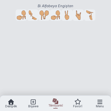
Bi Alfabeya Engiştan
Têmîyankî
Destpêk
Bişawe
Favorî
Menu