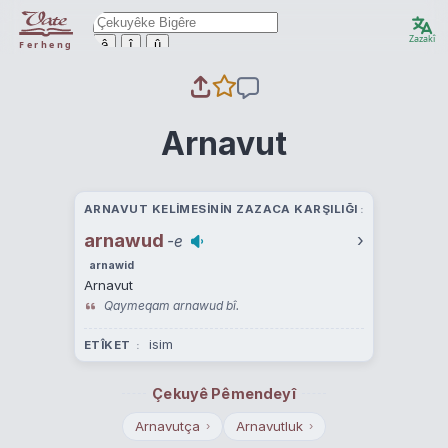
Zazakî
ê
î
û
Ferheng
Arnavut
ARNAVUT KELIMESININ ZAZACA KARŞILIĞI
arnawud
›
-e
arnawid
Arnavut
Qaymeqam arnawud bî.
isim
ETÎKET
Çekuyê Pêmendeyî
Arnavutça
Arnavutluk
›
›