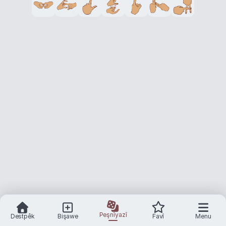
Peşnîyazî
Destpêk
Bişawe
Favî
Menu