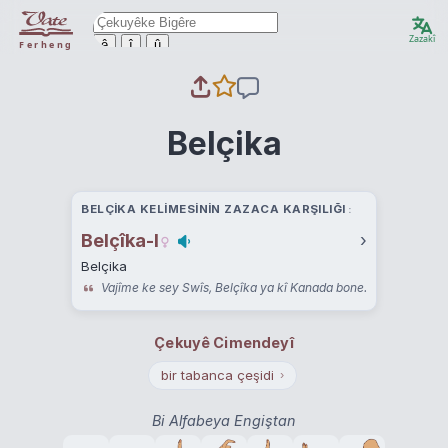
Zazakî
ê
î
û
Ferheng
Belçika
BELÇIKA KELIMESININ ZAZACA KARŞILIĞI
Belçîka-I
›
Belçika
Vajîme ke sey Swîs, Belçîka ya kî Kanada bone.
Çekuyê Cimendeyî
bir tabanca çeşidi
›
Bi Alfabeya Engiştan