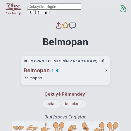
Zazakî
ê
î
û
Ferheng
Belmopan
BELMOPAN KELIMESININ ZAZACA KARŞILIĞI
Belmopan
›
Belmopan
Çekuyê Pêmendeyî
bela
bel plan
›
›
Bi Alfabeya Engiştan