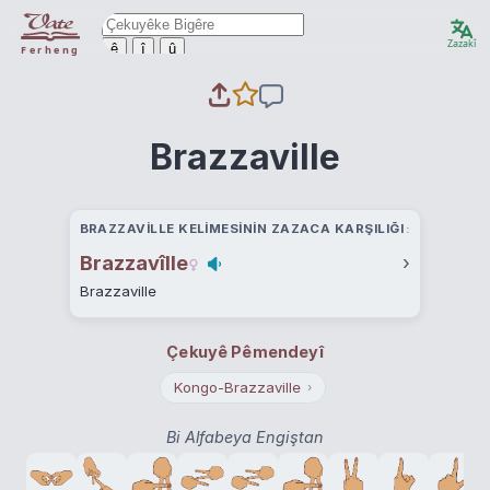
Zazakî
ê
î
û
Ferheng
Brazzaville
BRAZZAVILLE KELIMESININ ZAZACA KARŞILIĞI
Brazzavîlle
›
Brazzaville
Çekuyê Pêmendeyî
Kongo-Brazzaville
›
Bi Alfabeya Engiştan