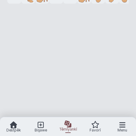
Têmîyankî
Destpêk
Bişawe
Favorî
Menu