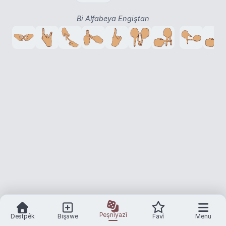
Bi Alfabeya Engiştan
Peşnîyazî
Destpêk
Bişawe
Favî
Menu