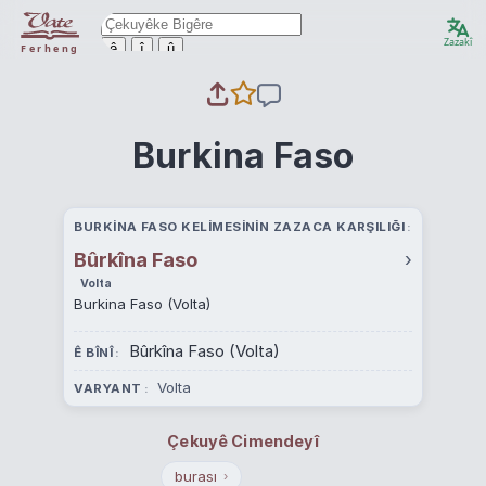
Zazakî
ê
î
û
Ferheng
Burkina Faso
BURKINA FASO KELIMESININ ZAZACA KARŞILIĞI
Bûrkîna Faso
›
Volta
Burkina Faso (Volta)
Bûrkîna Faso (Volta)
Ê BÎNÎ
Volta
VARYANT
Çekuyê Cimendeyî
burası
›