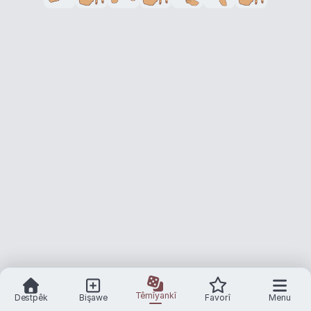
Têmîyankî
Destpêk
Bişawe
Favorî
Menu