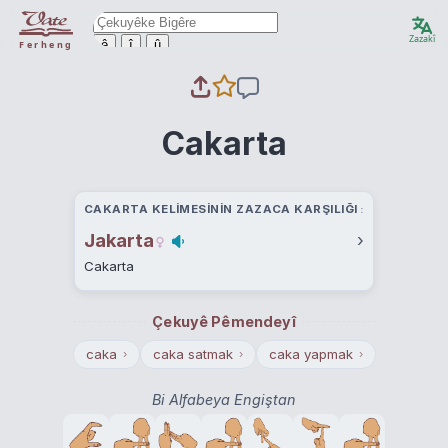
Zazakî
ê
î
û
Ferheng
Cakarta
CAKARTA KELIMESININ ZAZACA KARŞILIĞI
Jakarta
›
Cakarta
Çekuyê Pêmendeyî
caka
caka satmak
caka yapmak
›
›
›
Bi Alfabeya Engiştan