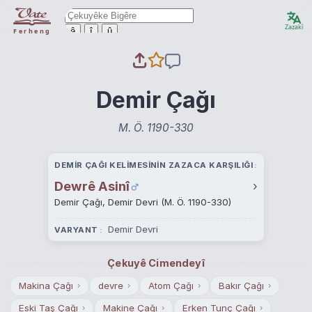
Zazakî
ê
î
û
Ferheng
Demir Çağı
M. Ö. 1190-330
DEMIR ÇAĞI KELIMESININ ZAZACA KARŞILIĞI
Dewrê Asinî
›
Demir Çağı, Demir Devri (M. Ö. 1190-330)
Demir Devri
VARYANT
Çekuyê Cimendeyî
Makina Çağı
devre
Atom Çağı
Bakır Çağı
›
›
›
›
Eski Taş Çağı
Makine Çağı
Erken Tunç Çağı
›
›
›