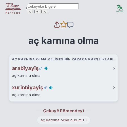
Zazakî
ê
î
û
Ferheng
aç karnına olma
AÇ KARNINA OLMA KELIMESININ ZAZACA KARŞILIKLARI
arabîyayîş
›
aç karnına olma
xurînbîyayîş
›
aç karnına olma
Çekuyê Pêmendeyî
aç karnına olma durumu
›