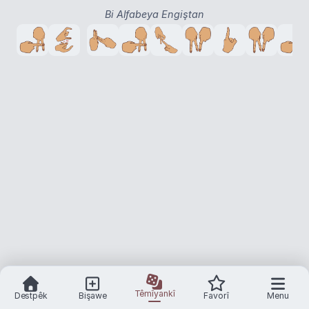
Bi Alfabeya Engiştan
Têmîyankî
Destpêk
Bişawe
Favorî
Menu