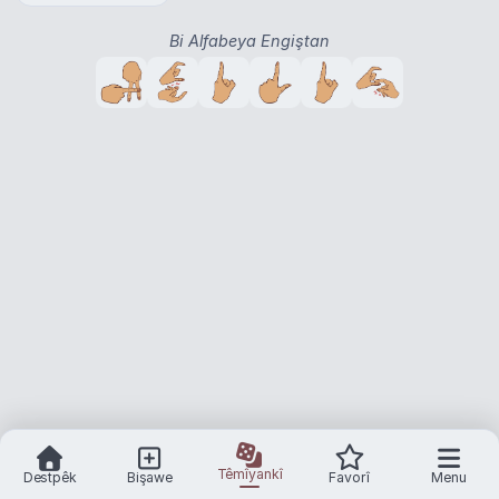
Bi Alfabeya Engiştan
Têmîyankî
Destpêk
Bişawe
Favorî
Menu