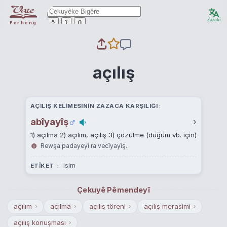
Zazakî
ê
î
û
Ferheng
açılış
AÇILIŞ KELIMESININ ZAZACA KARŞILIĞI
abîyayîş
›
1) açılma 2) açılım, açılış 3) çözülme (düğüm vb. için)
Rewşa padayeyî ra vecîyayîş.
isim
ETÎKET
Çekuyê Pêmendeyî
açılım
açılma
açılış töreni
açılış merasimi
›
›
›
›
açılış konuşması
›